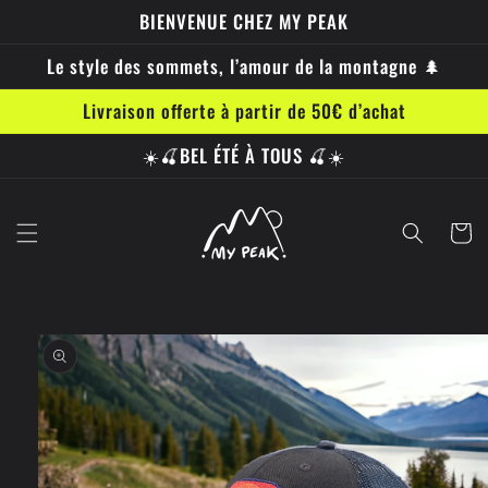
et
BIENVENUE CHEZ MY PEAK
passer
au
Le style des sommets, l’amour de la montagne 🌲
contenu
Livraison offerte à partir de 50€ d’achat
☀️🍒BEL ÉTÉ À TOUS 🍒☀️
Panier
Passer aux
informations
produits