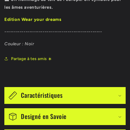
les âmes aventurières.
Edition Wear your dreams
---------------------------------------------------
Couleur : Noir
Partage à tes amis ☀️
C
o
Caractéristiques
n
t
Designé en Savoie
e