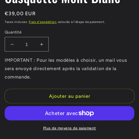
Prix
€39,00 EUR
habituel
Taxes incluses.
Frais d'expédition
calculés à l'étape de paiement.
Quantité
Réduire
Augmenter
la
la
quantité
quantité
IMPORTANT : Pour les modèles à choisir, un mail vous
de
de
sera envoyé directement après la validation de la
Casquette
Casquette
commande.
Mont
Mont
Blanc
Blanc
Ajouter au panier
Plus de moyens de paiement