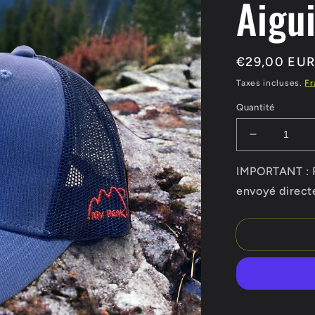
Aigui
Prix
€29,00 EU
habituel
Taxes incluses.
Fr
Quantité
Réduire
la
quantité
IMPORTANT : Po
de
envoyé direct
Casquette
enfant
Aiguilles
d’Arves