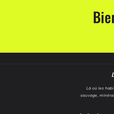
d
Bie
u
c
t
i
b
l
L
e
Là où les habi
sauvage, minéral