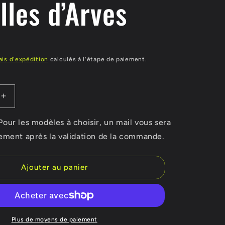
lles d’Arves
R
ais d'expédition
calculés à l'étape de paiement.
Augmenter
la
quantité
ur les modèles à choisir, un mail vous sera
de
ement après la validation de la commande.
Casquette
enfant
Aiguilles
Ajouter au panier
d’Arves
Plus de moyens de paiement