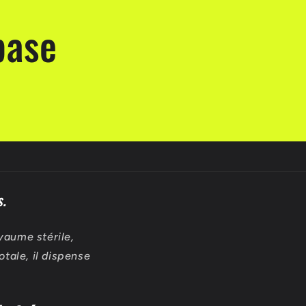
base
s.
oyaume stérile,
tale, il dispense