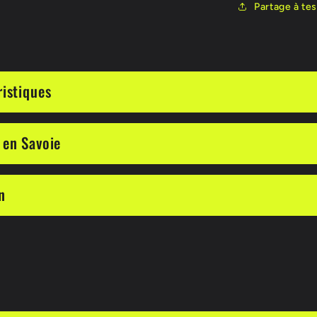
Partage à tes
ristiques
 en Savoie
n