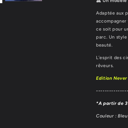
🏔️
Un modèle 
Adaptée aux pe
accompagner v
ce soit pour u
parc. Un style
beauté.
L’esprit des c
rêveurs.
Edition Neve
--------------
*A partir de 
Couleur : Bleu