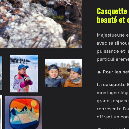
Casquette 
beauté et 
Majestueuse et
avec sa silho
puissance et l
particulièreme
🔥
Pour les pe
La
casquette E
montagne lége
grands espaces
représente l’a
offrant un con