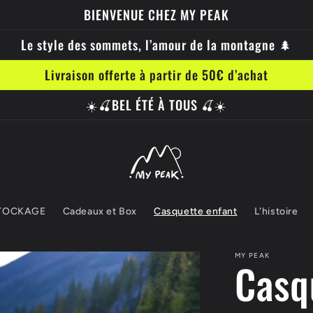
BIENVENUE CHEZ MY PEAK
Le style des sommets, l’amour de la montagne 🌲
Livraison offerte à partir de 50€ d’achat
☀️🍒BEL ÉTÉ À TOUS 🍒☀️
TOCKAGE
Cadeaux et Box
Casquette enfant
L'histoire
MY PEAK
Casq