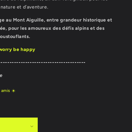
nature et d’aventure.
 au Mont Aiguille, entre grandeur historique et
ée, pour les amoureux des défis alpins et des
ustouflants.
 worry be happy
---------------------------------------
ge
 amis ☀️