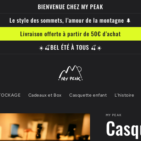
BIENVENUE CHEZ MY PEAK
Le style des sommets, l’amour de la montagne 🌲
Livraison offerte à partir de 50€ d’achat
☀️🍒BEL ÉTÉ À TOUS 🍒☀️
TOCKAGE
Cadeaux et Box
Casquette enfant
L'histoire
MY PEAK
Casq