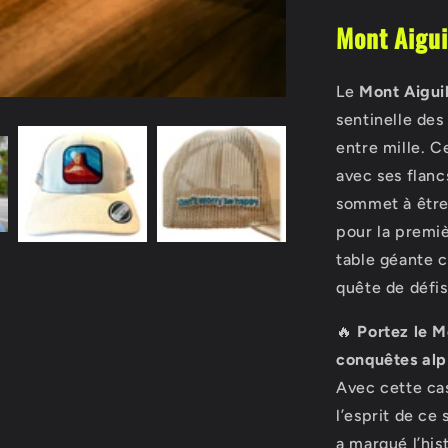
Mont Aigui
Le
Mont Aiguil
sentinelle des
entre mille. C
avec ses flanc
sommet à être 
pour la premiè
table géante c
quête de défis
🔥
Portez le M
conquêtes alp
Avec cette c
l’esprit de c
a marqué l’his