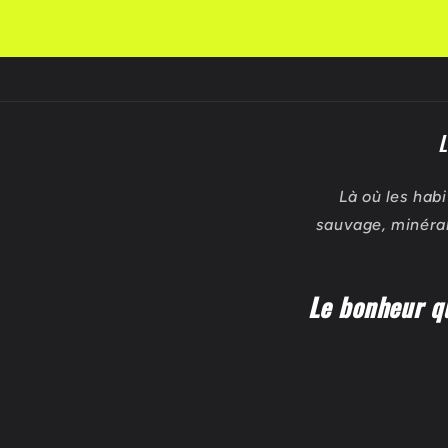
t
i
b
l
L
e
Là où les habi
sauvage, minéral
Le bonheur qu