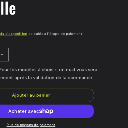
lle
R
ais d'expédition
calculés à l'étape de paiement.
Augmenter
la
quantité
ur les modèles à choisir, un mail vous sera
de
ement après la validation de la commande.
Casquette
Mont
Aiguille
Ajouter au panier
Plus de moyens de paiement