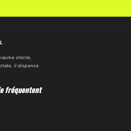
s.
oyaume stérile,
tale, il dispense
le fréquentent