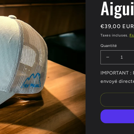
Aigui
Prix
€39,00 EU
habituel
Taxes incluses.
Fr
Quantité
Réduire
la
quantité
IMPORTANT : Po
de
envoyé direct
Casquette
Mont
Aiguille