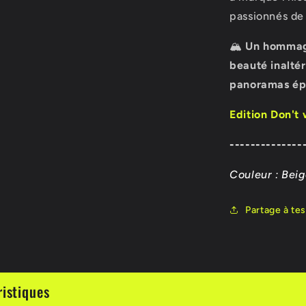
passionnés de 
🏔️
Un hommage
beauté inaltér
panoramas épo
Edition Don't
--------------
Couleur : Bei
Partage à tes
ristiques