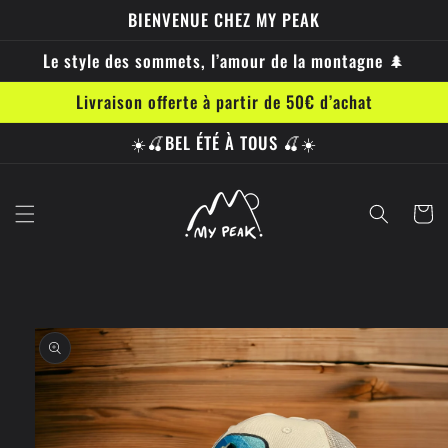
et
BIENVENUE CHEZ MY PEAK
passer
au
Le style des sommets, l’amour de la montagne 🌲
contenu
Livraison offerte à partir de 50€ d’achat
☀️🍒BEL ÉTÉ À TOUS 🍒☀️
Panier
Passer aux
informations
produits