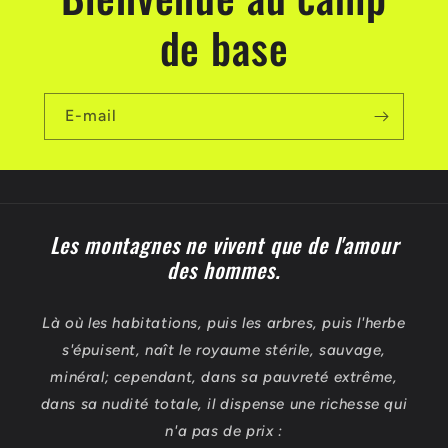
c
de base
t
i
b
E-mail
l
e
Les montagnes ne vivent que de l'amour
des hommes.
Là où les habitations, puis les arbres, puis l'herbe
s'épuisent, naît le royaume stérile, sauvage,
minéral; cependant, dans sa pauvreté extrême,
dans sa nudité totale, il dispense une richesse qui
n'a pas de prix :