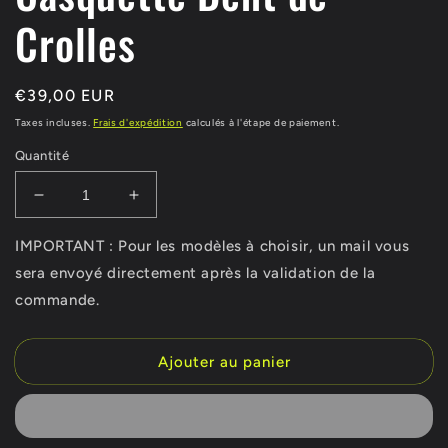
Crolles
Prix
€39,00 EUR
habituel
Taxes incluses.
Frais d'expédition
calculés à l'étape de paiement.
Quantité
Réduire
Augmenter
la
la
quantité
quantité
IMPORTANT : Pour les modèles à choisir, un mail vous
de
de
sera envoyé directement après la validation de la
Casquette
Casquette
commande.
Dent
Dent
de
de
Crolles
Crolles
Ajouter au panier